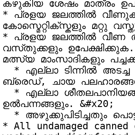
കഴുകിയ ശേഷം മാത്രം ഉപ
* പ്രളയ ജലത്തിൽ വീണുകിട
കോസ്മെറ്റിക്സ്കളും മറ്റു വസ്
* പ്രളയ ജലത്തിൽ വീണ ത
വസ്‌തുക്കളും ഉപേക്ഷിക്കുക. -ഫ്രിഡ്ജിൽ സൂക്ഷിച്ചിരുന്ന 
മത്സ്യ മാംസാദികളും പച്ചക
  * എല്ലാ ടിന്നിൽ അടച്ച ഭക്ഷണ വസ്‌തുക്കളും(ബിസ്ക്കറ്റ്, 
ബ്രെഡ്, ചായ പലഹാരങ്ങൾ
  * എല്ലാ ശീതലപാനിയങ്ങളും ജാറിൽ വരുന്ന 
ഉൽപന്നങ്ങളും. &#x20;

  * അഴുക്കുപിടിച്ചതും പൊട്ടിയതുമായ പാത്രങ്ങൾ

* All undamaged canned 