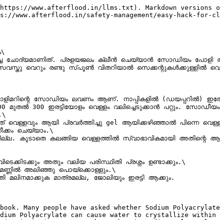
https://www.afterflood.in/llms.txt). Markdown versions o
s://www.afterflood.in/safety-management/easy-hack-for-cl
\

ാണിത്. പ്രളയജലം ക്ലീൻ ചെയ്യാൻ സോഡിയം പോളി അക്രിലേറ്റ് ഉപയോഗ
സവസ്തു വെറും രണ്ടു സ്പൂൺ വിതറിയാൽ സെക്കന്റുകൾക്കുള്ളിൽ വ
പോളിമറിന്റെ സോഡിയം ലവണം ആണ്. നാപ്പികളിൽ (ഡയപ്പറിൽ) ഇതേ
00 മുതൽ 300 ഇരട്ടിയോളം വെള്ളം വലിച്ചെടുക്കാൻ പറ്റും. സോഡ
\

ള്ളവും ആയി പ്രവർത്തിച്ചു gel ആയിക്കഴിഞ്ഞാൽ പിന്നെ വെള്ളം 
ക്കം ചെയ്യാം.\

്റില്ല. കൂടാതെ കലങ്ങിയ വെള്ളത്തിൽ സ്വാഭാവികമായി അതിന്റെ 
്കിടക്കും അതും വലിയ പരിസ്ഥിതി പ്രശ്നം ഉണ്ടാക്കും.\

 മണ്ണിൽ അലിഞ്ഞു പൊയ്ക്കൊള്ളും.\

മലിനമാക്കുക മാത്രമല്ല, ജോലിയും ഇരട്ടി ആക്കും.

book. Many people have asked whether Sodium Polyacrylate
dium Polyacrylate can cause water to crystallize within 