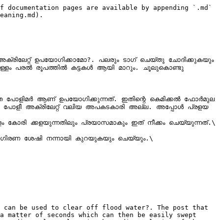
f documentation pages are available by appending `.md` 
eaning.md).

ിക്കാമോ?. പലരും ടാഗ് ചെയ്‌തു ചോദിക്കുകയും 
െള്ളം പരൽ രൂപത്തിൽ കട്ടകൾ ആയി മാറും. ചൂലുകൊണ്ടു 
 പോളിമർ ആണ് ഉപയോഗിക്കുന്നത്. ഇതിന്റെ കെമിക്കൽ ഫോർമുല 
ീയം പോളീ അക്രിലേറ്റ് വലിയ അപകടകാരി അല്ല. അപ്പോൾ പ്രളയ 
കോരി ക്കളയുന്നതിലും പ്രയാസമാകും ഇത് നീക്കം ചെയ്യുന്നത്.\

ആഗിരണ ശേഷി നന്നായി കുറയുകയും ചെയ്യും.\

 can be used to clear off flood water?. The post that 
a matter of seconds which can then be easily swept 