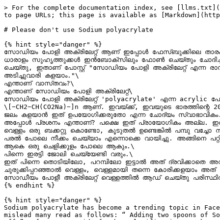
> For the complete documentation index, see [llms.txt](
to page URLs; this page is available as [Markdown](http
# Please don't use Sodium polyacrylate

{% hint style="danger" %}

സോഡിയം പോളി അക്രിലേറ്റ് ആണ് ഇപ്പോൾ ഫേസ്ബുക്കിലെ താരം
ധാരാളം സുഹൃത്തുക്കൾ ഇൻബോക്സിലും ഫോൺ ചെയ്തും ചോദിച്ച ചോദ്യമ
ചെയ്തു, ഇതാണ് പോസ്റ്റ് "സോഡിയം പോളി അക്രിലേറ്റ് എന്ന രാ
അടിച്ചുവാരി കളയാം."\

എന്താണ് വാസ്‌തവം?\

എന്താണ് സോഡിയം പോളി അക്രിലേറ്റ്\

സോഡിയം പോളി അക്രിലേറ്റ് 'polyacrylate' എന്ന acrylic 
\[−CH2−CH(CO2Na)−]n ആണ്. ഇവയ്ക്ക്, ഇവയുടെ ഭാരത്തിന്റെ 2
ജലം കളയാൻ ഇത് ഉപയോഗിക്കരുതോ എന്ന ചോദ്യം സ്വാഭാവികം.
അപ്പോൾ പ്രശനം എന്താണ്? പക്ഷെ ഇത് പ്രായോഗികം അല്ല. ഇത് വെ
വെള്ളം ഒരു ബക്കറ്റു കൊണ്ടോ, കൂടുതൽ ഉണ്ടെങ്കിൽ പമ്പു വച്ചോ നീ
പരൽ പോലെ നീക്കം ചെയ്യാം എന്നൊക്കെ വായിച്ചു. അങ്ങിനെ പറ
ആകെ ഒരു ചെളിക്കുളം പോലെ ആകും.\

പിന്നെ ഇരട്ടി ജോലി ചെയ്യേണ്ടി വരും.\

ഇത് പിന്നെ തൊടിയിലോ, പറമ്പിലോ ഇട്ടാൽ അത് ദ്രവിക്കാതെ അവിടെക
ചുരുക്കിപ്പറഞ്ഞാൽ വെള്ളം, വെള്ളമായി തന്നെ കോരിക്കളയാം അത്
സോഡീയം പോളീ അക്രിലേറ്റ് വെള്ളത്തിൽ ആഡ് ചെയ്തു പരിസ്ഥിതി 
{% endhint %}

{% hint style="danger" %}

Sodium polyacrylate has become a trending topic in Face
mislead many read as follows: “ Adding two spoons of So